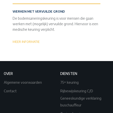
WERKEN MET VERVUILDE GROND
De bodemsaneringskeuring is voor mensen die gaan
werken met (mogelijk) vervuilde grond. Hiervoor is een
medische keuring verplicht.
MEER INFORMATIE
OVER
DIENSTEN
Algemene voorwaarden
75+ keuring
Contact
Rijbewijskeuring C/D
Geneeskundige verklaring
buschauffeur